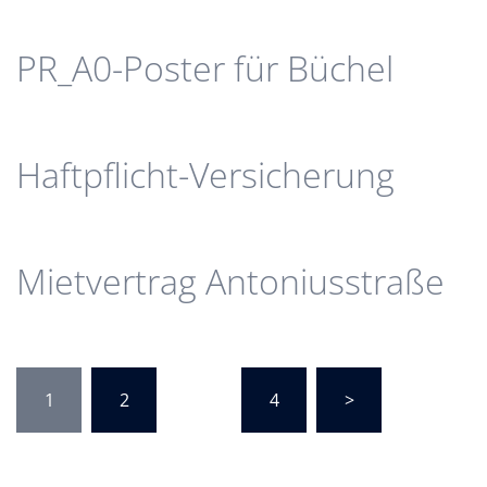
PR_A0-Poster für Büchel
Haftpflicht-Versicherung
Mietvertrag Antoniusstraße
Seitennummerierung
1
2
…
4
>
der
Beiträge