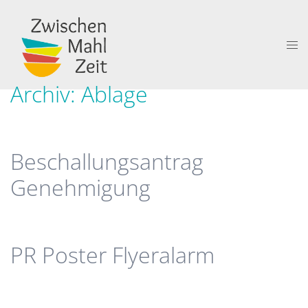
Zum
Inhalt
springen
Me
ums
Archiv:
Ablage
Beschallungsantrag
Genehmigung
PR Poster Flyeralarm