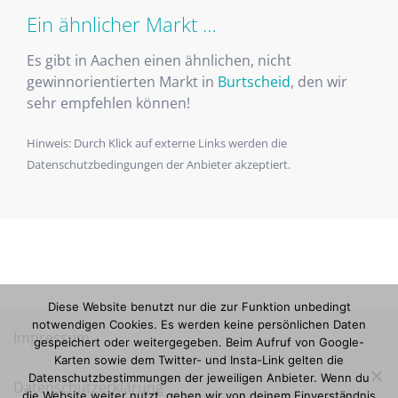
Ein ähnlicher Markt …
Es gibt in Aachen einen ähnlichen, nicht
gewinnorientierten Markt in
Burtscheid
, den wir
sehr empfehlen können!
Hinweis: Durch Klick auf externe Links werden die
Datenschutzbedingungen der Anbieter akzeptiert.
Diese Website benutzt nur die zur Funktion unbedingt
notwendigen Cookies. Es werden keine persönlichen Daten
Impressum
gespeichert oder weitergegeben. Beim Aufruf von Google-
Karten sowie dem Twitter- und Insta-Link gelten die
Datenschutzbestimmungen der jeweiligen Anbieter. Wenn du
Datenschutzerklärung
die Website weiter nutzt, gehen wir von deinem Einverständnis