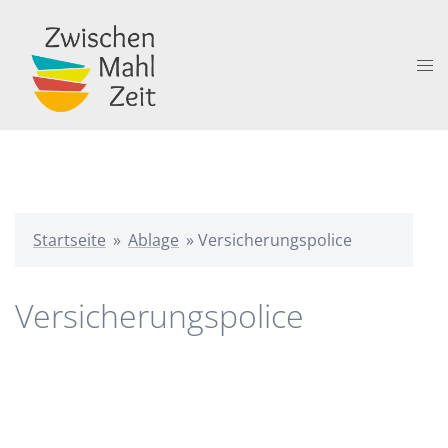
Zum
Inhalt
springen
Me
ums
Startseite
»
Ablage
»
Versicherungspolice
Versicherungspolice
Beitragsnavigation