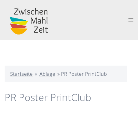
Zum
Inhalt
springen
Me
ums
Startseite
»
Ablage
»
PR Poster PrintClub
PR Poster PrintClub
Beitragsnavigation