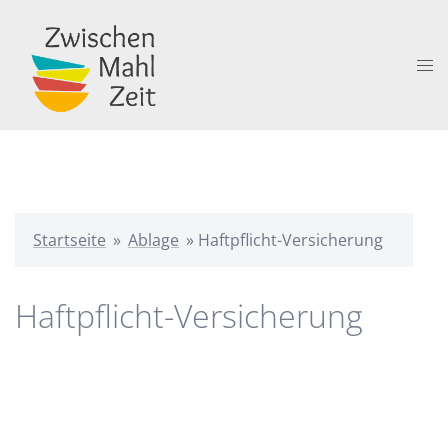
Zum
Inhalt
springen
Me
ums
Startseite
»
Ablage
»
Haftpflicht-Versicherung
Haftpflicht-Versicherung
Beitragsnavigation