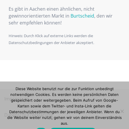
Es gibt in Aachen einen ähnlichen, nicht
gewinnorientierten Markt in
Burtscheid
, den wir
sehr empfehlen können!
Hinweis: Durch Klick auf externe Links werden die
Datenschutzbedingungen der Anbieter akzeptiert.
Diese Website benutzt nur die zur Funktion unbedingt
notwendigen Cookies. Es werden keine persönlichen Daten
Impressum
gespeichert oder weitergegeben. Beim Aufruf von Google-
Karten sowie dem Twitter- und Insta-Link gelten die
Datenschutzbestimmungen der jeweiligen Anbieter. Wenn du
Datenschutzerklärung
die Website weiter nutzt, gehen wir von deinem Einverständnis
aus.